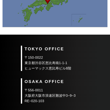
ん。
1.お客さまから事前にご同意をいただいた場
合
2.利用目的の達成に必要な範囲内において外
部委託した場合
3.法令に基づき提供を求められた場合
TOKYO OFFICE
4.人の生命、身体または財産の保護のために
〒150-0022
必要な場合であって、お客さまの同意を得る
東京都渋谷区恵比寿南1-1-1
ことが困難である場合
ヒューマックス恵比寿ビル8階
5.公衆衛生の向上または児童の健全な育成の
推進のために特に必要がある場合であって、
OSAKA OFFICE
お客さまの同意を得ることが困難である場合
〒556-0011
6.国または地方公共団体などが法令の定める
大阪府大阪市浪速区難波中3−9−3
事務を実施するうえで、協力する必要がある
RE−020-103
場合であって、お客さまの同意を得ることに