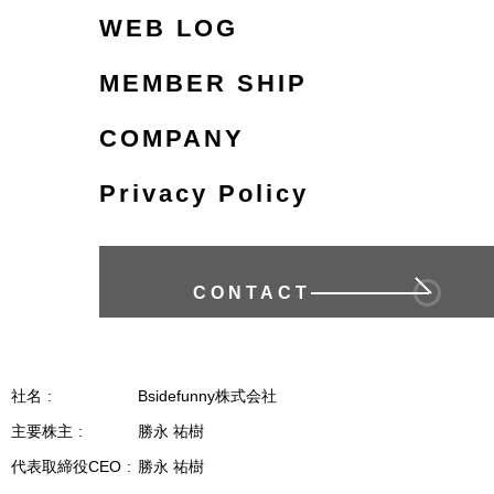
備の開発、運用及び保守
WEB LOG
5.マーケティング調査その他の調査研究
6.電子メール配信サービスや刊行物などの発
MEMBER SHIP
送のため
COMPANY
7.懸賞及びキャンペーン等の実施
8.個人情報保護法に基づく開示請求等その他
Privacy Policy
お客様からのお問い合わせやご相談の対応
9.株主の管理
10.会計監査上の確認作業のため
11.従業員等の雇用及び人事管理
CONTACT
12.その他当社の事業に付帯・関連する事項の
ため
2 個人情報の保護・管理
社名
Bsidefunny株式会社
主要株主
勝永 祐樹
当社では、個人情報の取扱いに関する社内規定を
代表取締役CEO
勝永 祐樹
定め、個人情報保護法をはじめとする個人情報保