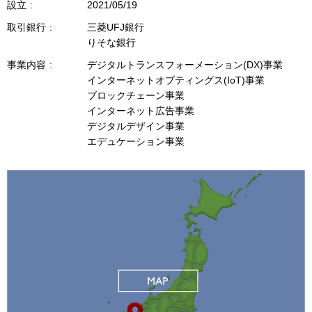
護に関する関係法令を遵守します。また、社員等
設立
2021/05/19
の教育に努め、個人情報保護の重要性を周知して
取引銀行
三菱UFJ銀行
おります。
りそな銀行
事業内容
デジタルトランスフォーメーション(DX)事業
なお、当社では、個人情報の保護に関する体制、
インターネットオブティングス(IoT)事業
対策を定期的に見直し、改善に努めます。
ブロックチェーン事業
インターネット広告事業
3 個人情報の取扱いの委託
デジタルデザイン事業
エデュケーション事業
当社においては、業務を円滑に遂行するために、
業務を委託し、当該委託先に対し必要な範囲で個
人情報を預託する場合があります。その場合、当
社は、委託先との間で取り扱いに関する契約を結
ぶなど、適切な監督を行います。
4 個人情報の第三者提供について
当社は、以下のいずれかに該当する場合を除きお
預かりした個人情報を第三者に提供いたしませ