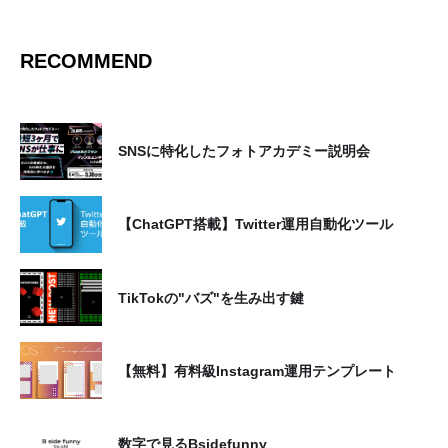
に通話を録音させて頂く場合がございます。これ
らの個人情報は、次の目的で利用させていただき
ます。
RECOMMEND
【お預かりした個人情報の利用目的】
当社は、「個人情報の保護に関する法律」を遵守
SNSに特化したフォトアカデミー説明会
し、当社または当社グループ会社が行う次の事業
に関するご案内・ご提案、契約の締結・履行、ア
フターサービスの実施、お客さまへの連絡・通
【ChatGPT搭載】Twitter運用自動化ツール
信、新しい商品・サービスの開発、及びお客さま
に有益と思われる情報の提供などのために、お客
TikTokの"バズ"を生み出す鍵
さまの個人情報を利用させていただきます。
1.デジタルトランスフォーメーション(DX)事
【無料】有料級Instagram運用テンプレート
業
2.インターネットオブティングス(IoT)事業
数字で見るBsidefunny