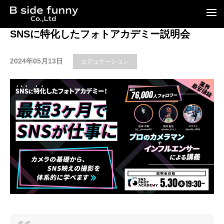
t
o
g
SNSに特化したフォトアカデミー説明会
g
l
e
2024年05月13日
エデュケーション
n
a
v
i
g
a
t
i
o
n