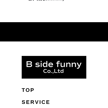
3.ブロックチェーン事業
4.インターネット広告事業
5.デジタルデザイン事業
6.エデュケーション事業
具体的には、当社の事業活動や契約の実現ととも
に、下記のような目的などで利用させていただき
ます。
1.商品・サービスの提供、変更又は停止のた
めのご本人確認、商品・サービスの提供、商
品・サービスの提供に伴う対価の請求その他
サービスの提供に関連する付随業務の遂行
2.当社又は提携先で取り扱う商品・サービス
TOP
に関する情報の案内
3.新商品・新サービスの検討及び開発
SERVICE
4.サイト運営設備並びにこれらに附帯する設