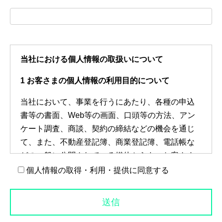
当社における個人情報の取扱いについて
1 お客さまの個人情報の利用目的について
当社において、事業を行うにあたり、各種の申込
書等の書面、Web等の画面、口頭等の方法、アン
ケート調査、商談、契約の締結などの機会を通じ
て、また、不動産登記簿、商業登記簿、電話帳な
どの一般に公開されている媒体からも、お客さま
の住所・氏名・郵便番号・電話番号・FAX番号・
個人情報の取得・利用・提供に同意する
メールアドレスなどの個人情報をお預かりいたし
ます。なお、お客様との電話応対時においては、
ご注文・ご意見・ご要望などの正確な把握のため