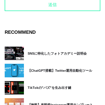
ます。なお、お客様との電話応対時においては、
ご注文・ご意見・ご要望などの正確な把握のため
に通話を録音させて頂く場合がございます。これ
らの個人情報は、次の目的で利用させていただき
ます。
RECOMMEND
【お預かりした個人情報の利用目的】
当社は、「個人情報の保護に関する法律」を遵守
し、当社または当社グループ会社が行う次の事業
SNSに特化したフォトアカデミー説明会
に関するご案内・ご提案、契約の締結・履行、ア
フターサービスの実施、お客さまへの連絡・通
【ChatGPT搭載】Twitter運用自動化ツール
信、新しい商品・サービスの開発、及びお客さま
に有益と思われる情報の提供などのために、お客
さまの個人情報を利用させていただきます。
TikTokの"バズ"を生み出す鍵
1.デジタルトランスフォーメーション(DX)事
【無料】有料級Instagram運用テンプレート