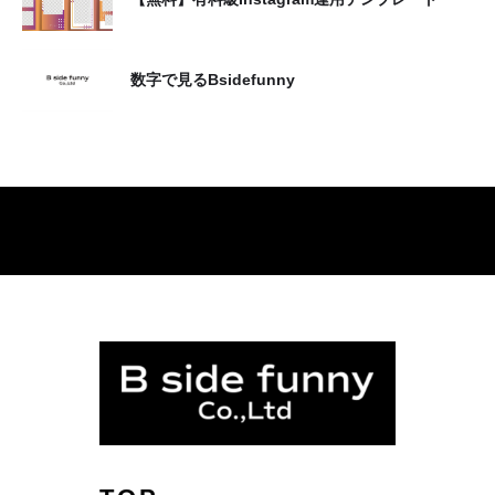
業
2.インターネットオブティングス(IoT)事業
3.ブロックチェーン事業
数字で見るBsidefunny
4.インターネット広告事業
5.デジタルデザイン事業
6.エデュケーション事業
具体的には、当社の事業活動や契約の実現ととも
に、下記のような目的などで利用させていただき
ます。
1.商品・サービスの提供、変更又は停止のた
めのご本人確認、商品・サービスの提供、商
品・サービスの提供に伴う対価の請求その他
サービスの提供に関連する付随業務の遂行
2.当社又は提携先で取り扱う商品・サービス
に関する情報の案内