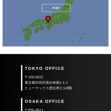
当社は、以下のいずれかに該当する場合を除きお
預かりした個人情報を第三者に提供いたしませ
ん。
1.お客さまから事前にご同意をいただいた場
合
2.利用目的の達成に必要な範囲内において外
部委託した場合
3.法令に基づき提供を求められた場合
TOKYO OFFICE
4.人の生命、身体または財産の保護のために
必要な場合であって、お客さまの同意を得る
〒150-0022
ことが困難である場合
東京都渋谷区恵比寿南1-1-1
ヒューマックス恵比寿ビル8階
5.公衆衛生の向上または児童の健全な育成の
推進のために特に必要がある場合であって、
OSAKA OFFICE
お客さまの同意を得ることが困難である場合
6.国または地方公共団体などが法令の定める
〒556-0011