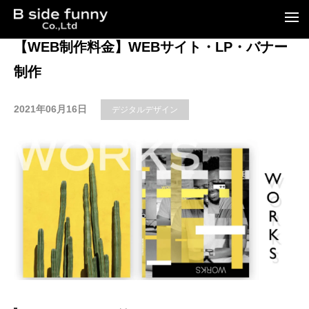
t
o
g
【WEB制作料金】WEBサイト・LP・バナー
g
l
制作
e
n
a
2021年06月16日
v
デジタルデザイン
i
g
a
t
i
o
n