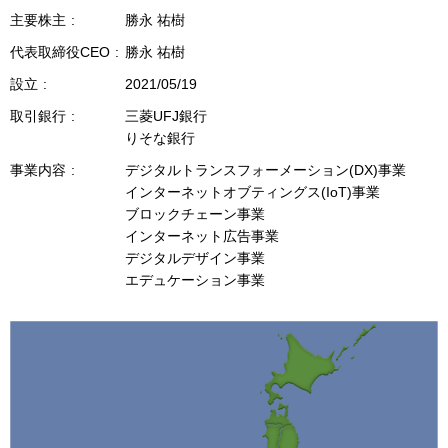
当社では、個人情報の取扱いに関する社内規定を
主要株主
勝永 祐樹
定め、個人情報保護法をはじめとする個人情報保
代表取締役CEO
勝永 祐樹
護に関する関係法令を遵守します。また、社員等
設立
2021/05/19
の教育に努め、個人情報保護の重要性を周知して
取引銀行
三菱UFJ銀行
おります。
りそな銀行
なお、当社では、個人情報の保護に関する体制、
事業内容
デジタルトランスフォーメーション(DX)事業
対策を定期的に見直し、改善に努めます。
インターネットオブティングス(IoT)事業
ブロックチェーン事業
3 個人情報の取扱いの委託
インターネット広告事業
デジタルデザイン事業
当社においては、業務を円滑に遂行するために、
エデュケーション事業
業務を委託し、当該委託先に対し必要な範囲で個
人情報を預託する場合があります。その場合、当
社は、委託先との間で取り扱いに関する契約を結
ぶなど、適切な監督を行います。
4 個人情報の第三者提供について