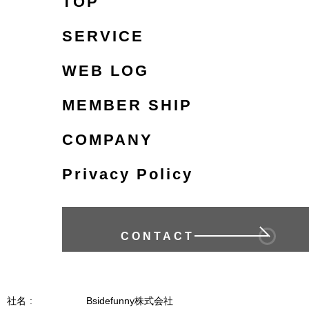
TOP
3.新商品・新サービスの検討及び開発
SERVICE
4.サイト運営設備並びにこれらに附帯する設
備の開発、運用及び保守
WEB LOG
5.マーケティング調査その他の調査研究
6.電子メール配信サービスや刊行物などの発
MEMBER SHIP
送のため
7.懸賞及びキャンペーン等の実施
COMPANY
8.個人情報保護法に基づく開示請求等その他
お客様からのお問い合わせやご相談の対応
Privacy Policy
9.株主の管理
10.会計監査上の確認作業のため
11.従業員等の雇用及び人事管理
CONTACT
12.その他当社の事業に付帯・関連する事項の
ため
2 個人情報の保護・管理
社名
Bsidefunny株式会社