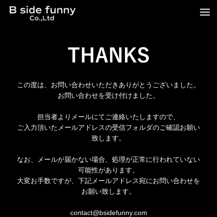
t
o
g
g
l
e
n
a
v
この度は、お問い合わせいただきありがとうございました。
i
g
お問い合わせを受け付けました。
a
t
i
担当者よりメールにてご連絡いたしますので、
o
ご入力頂いたメールアドレスの受信フォルダのご確認お願い
n
致します。
なお、メールが届かない場合、処理が正常に行われていない
可能性があります。
大変お手数ですが、下記メールアドレス宛にお問い合わせを
お願い致します。
contact@bsidefunny.com